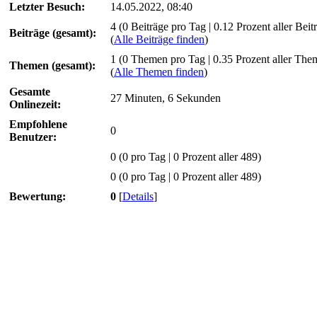
Geburtstag:
Nicht angegeben
Ortszeit:
08.08.2026 um 04:38
Status:
Offline
Informationen über schnappzu
Registriert seit:
19.07.2019
Letzter Besuch:
14.05.2022, 08:40
4 (0 Beiträge pro Tag | 0.12 Prozent aller Beit
Beiträge (gesamt):
(
Alle Beiträge finden
)
1 (0 Themen pro Tag | 0.35 Prozent aller The
Themen (gesamt):
(
Alle Themen finden
)
Gesamte
27 Minuten, 6 Sekunden
Onlinezeit:
Empfohlene
0
Benutzer:
0
(0 pro Tag | 0 Prozent aller 489)
0 (0 pro Tag | 0 Prozent aller 489)
Bewertung:
0
[
Details
]